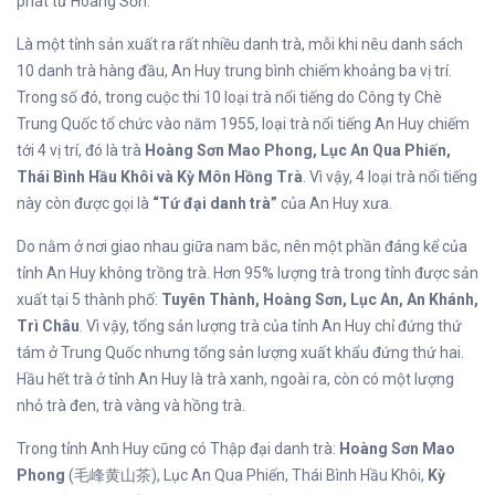
phát từ Hoàng Sơn.
Là một tỉnh sản xuất ra rất nhiều danh trà, mỗi khi nêu danh sách
10 danh trà hàng đầu, An Huy trung bình chiếm khoảng ba vị trí.
Trong số đó, trong cuộc thi 10 loại trà nổi tiếng do Công ty Chè
Trung Quốc tổ chức vào năm 1955, loại trà nổi tiếng An Huy chiếm
tới 4 vị trí, đó là trà
Hoàng Sơn Mao Phong, Lục An Qua Phiến,
Thái Bình Hầu Khôi và Kỳ Môn Hồng Trà
. Vì vậy, 4 loại trà nổi tiếng
này còn được gọi là
“Tứ đại danh trà”
của An Huy xưa.
Do nằm ở nơi giao nhau giữa nam bắc, nên một phần đáng kể của
tỉnh An Huy không trồng trà. Hơn 95% lượng trà trong tỉnh được sản
xuất tại 5 thành phố:
Tuyên Thành, Hoàng Sơn, Lục An, An Khánh,
Trì Châu
. Vì vậy, tổng sản lượng trà của tỉnh An Huy chỉ đứng thứ
tám ở Trung Quốc nhưng tổng sản lượng xuất khẩu đứng thứ hai.
Hầu hết trà ở tỉnh An Huy là trà xanh, ngoài ra, còn có một lượng
nhỏ trà đen, trà vàng và hồng trà.
Trong tỉnh Anh Huy cũng có Thập đại danh trà:
Hoàng Sơn Mao
Phong
(毛峰黄山茶), Lục An Qua Phiến, Thái Bình Hầu Khôi,
Kỳ