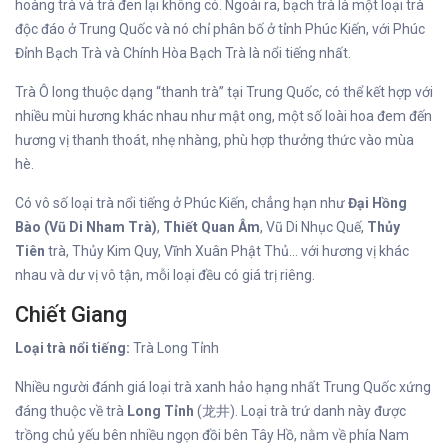
hoàng trà và trà đen lại không có. Ngoài ra, bạch trà là một loại trà
độc đáo ở Trung Quốc và nó chỉ phân bố ở tỉnh Phúc Kiến, với Phúc
Đỉnh Bạch Trà và Chính Hòa Bạch Trà là nổi tiếng nhất.
Trà Ô long thuộc dạng “thanh trà” tại Trung Quốc, có thể kết hợp với
nhiều mùi hương khác nhau như mật ong, một số loài hoa đem đến
hương vị thanh thoát, nhẹ nhàng, phù hợp thưởng thức vào mùa
hè.
Có vô số loại trà nổi tiếng ở Phúc Kiến, chẳng hạn như
Đại Hồng
Bào (Vũ Di Nham Trà)
,
Thiết Quan Âm
, Vũ Di Nhục Quế,
Thủy
Tiên
trà, Thủy Kim Quy, Vĩnh Xuân Phật Thủ… với hương vị khác
nhau và dư vị vô tận, mỗi loại đều có giá trị riêng.
Chiết Giang
Loại trà nổi tiếng:
Trà Long Tỉnh
Nhiều người đánh giá loại trà xanh hảo hạng nhất Trung Quốc xứng
đáng thuộc về trà
Long Tỉnh
(龙井). Loại trà trứ danh này được
trồng chủ yếu bên nhiều ngọn đồi bên Tây Hồ, nằm về phía Nam