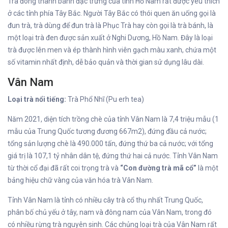
Trà đóng thành bánh đặc trưng của tỉnh Hồ Nam rất được yêu thích
ở các tỉnh phía Tây Bắc. Người Tây Bắc có thói quen ăn uống gọi là
đun trà, trà dùng để đun trà là Phục Trà hay còn gọi là trà bánh, là
một loại trà đen được sản xuất ở Nghi Dương, Hồ Nam. Đây là loại
trà được lên men và ép thành hình viên gạch màu xanh, chứa một
số vitamin nhất định, dễ bảo quản và thời gian sử dụng lâu dài.
Vân Nam
Loại trà nổi tiếng:
Trà Phổ Nhĩ (Pu erh tea)
Năm 2021, diện tích trồng chè của tỉnh Vân Nam là 7,4 triệu mẫu (1
mẫu của Trung Quốc tương đương 667m2), đứng đầu cả nước;
tổng sản lượng chè là 490.000 tấn, đứng thứ ba cả nước; với tổng
giá trị là 107,1 tỷ nhân dân tệ, đứng thứ hai cả nước. Tỉnh Vân Nam
từ thời cổ đại đã rất coi trọng trà và
“Con đường trà mã cổ”
là một
bảng hiệu chữ vàng của văn hóa trà Vân Nam.
Tỉnh Vân Nam là tỉnh có nhiều cây trà cổ thụ nhất Trung Quốc,
phân bố chủ yếu ở tây, nam và đông nam của Vân Nam, trong đó
có nhiều rừng trà nguyên sinh. Các chủng loại trà của Vân Nam rất