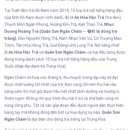
Tại Triển lãm trà Hồ Nam năm 2019, 10 loại trà nổi tiếng hàng đầu
của tỉnh Hồ Nam được vinh danh, đó là
An
Hóa Hắc Trà
(trà đen),
Thạch Môn Ngân Phong, Hoàng Kim Trà, Kiệt Than Trà,
Nhạc
Dương Hoàng Trà (Quân Sơn Ngân Châm – 银针 là dòng trà
trắng)
, Đào Nguyên Hồng Trà, Nam Nhạc Vân Vụ, Cổ Trượng Mao
Tiêm, Tân Hóa Hồng Trà, Quế Đông Linh Lung Trà. Nổi tiếng nhất
là
An Hóa Hắc Trà
và
Quân Sơn Ngân Châm
, cả hai đều từng được
đứng trong danh sách 10 loại trà nổi tiếng hàng đầu của Trung
Quốc (
thập đại danh trà Trung Hoa)
.
Ngân Châm nở hoa vào tháng 6, thu hoạch trong dịp này sẽ đạt
được chất lượng tốt nhất của trà. Bạn cũng chỉ nên thu hái vào
sáng sớm thì mới giữ được hầu hết chất dinh dưỡng và hương vị
thơm ngon. Không chỉ quy trình thu hái tỉ mỉ và chế biến cũng vô
cùng công phu. Tất cả các giai đoạn đều được người dân thực hiện
bằng tay mà không dùng đến bất cứ loại dụng cụ nào.
Quân Sơn
Ngân Châm
là đại diện cho dòng trà trắng tại Trung Hoa.