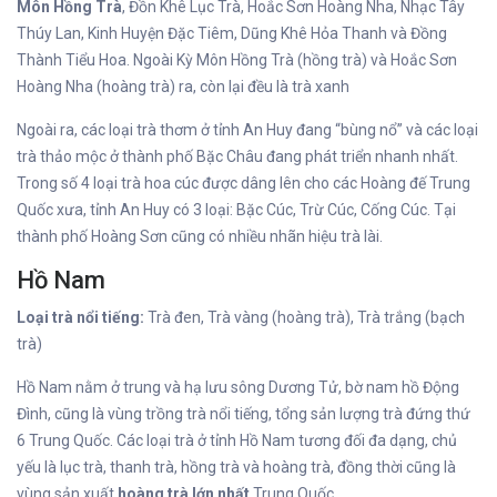
Môn Hồng Trà
, Đồn Khê Lục Trà, Hoắc Sơn Hoàng Nha, Nhạc Tây
Thúy Lan, Kinh Huyện Đặc Tiêm, Dũng Khê Hỏa Thanh và Đồng
Thành Tiểu Hoa. Ngoài Kỳ Môn Hồng Trà (hồng trà) và Hoắc Sơn
Hoàng Nha (hoàng trà) ra, còn lại đều là trà xanh
Ngoài ra, các loại trà thơm ở tỉnh An Huy đang “bùng nổ” và các loại
trà thảo mộc ở thành phố Bặc Châu đang phát triển nhanh nhất.
Trong số 4 loại trà hoa cúc được dâng lên cho các Hoàng đế Trung
Quốc xưa, tỉnh An Huy có 3 loại: Bặc Cúc, Trừ Cúc, Cống Cúc. Tại
thành phố Hoàng Sơn cũng có nhiều nhãn hiệu trà lài.
Hồ Nam
Loại trà nổi tiếng:
Trà đen, Trà vàng (hoàng trà), Trà trắng (bạch
trà)
Hồ Nam nằm ở trung và hạ lưu sông Dương Tử, bờ nam hồ Động
Đình, cũng là vùng trồng trà nổi tiếng, tổng sản lượng trà đứng thứ
6 Trung Quốc. Các loại trà ở tỉnh Hồ Nam tương đối đa dạng, chủ
yếu là lục trà, thanh trà, hồng trà và hoàng trà, đồng thời cũng là
vùng sản xuất
hoàng trà lớn nhất
Trung Quốc.