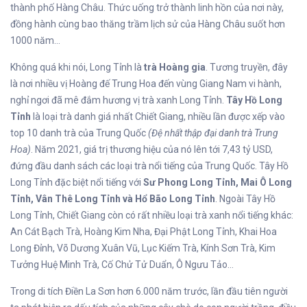
thành phố Hàng Châu. Thức uống trở thành linh hồn của nơi này,
đồng hành cùng bao thăng trầm lịch sử của Hàng Châu suốt hơn
1000 năm…
Không quá khi nói, Long Tỉnh là
trà Hoàng gia
. Tương truyền, đây
là nơi nhiều vị Hoàng đế Trung Hoa đến vùng Giang Nam vi hành,
nghỉ ngơi đã mê đắm hương vị trà xanh Long Tỉnh.
Tây Hồ Long
Tỉnh
là loại trà danh giá nhất Chiết Giang, nhiều lần được xếp vào
top 10 danh trà của Trung Quốc
(Đệ nhất thập đại danh trà Trung
Hoa)
. Năm 2021, giá trị thương hiệu của nó lên tới 7,43 tỷ USD,
đứng đầu danh sách các loại trà nổi tiếng của Trung Quốc. Tây Hồ
Long Tỉnh đặc biệt nổi tiếng với
Sư Phong Long Tỉnh, Mai Ô Long
Tỉnh, Vân Thê Long Tỉnh và Hổ Bão Long Tỉnh
. Ngoài Tây Hồ
Long Tỉnh, Chiết Giang còn có rất nhiều loại trà xanh nổi tiếng khác:
An Cát Bạch Trà, Hoàng Kim Nha, Đại Phật Long Tỉnh, Khai Hoa
Long Đỉnh, Võ Dương Xuân Vũ, Lục Kiếm Trà, Kính Sơn Trà, Kim
Tưởng Huệ Minh Trà, Cố Chử Tử Duẩn, Ô Ngưu Tảo…
Trong di tích Điền La Sơn hơn 6.000 năm trước, lần đầu tiên người