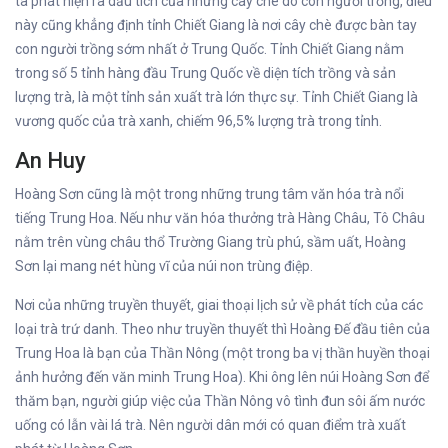
ta phát hiện ra dấu tích của những cây chè do con người trồng, điều
này cũng khẳng định tỉnh Chiết Giang là nơi cây chè được bàn tay
con người trồng sớm nhất ở Trung Quốc. Tỉnh Chiết Giang nằm
trong số 5 tỉnh hàng đầu Trung Quốc về diện tích trồng và sản
lượng trà, là một tỉnh sản xuất trà lớn thực sự. Tỉnh Chiết Giang là
vương quốc của trà xanh, chiếm 96,5% lượng trà trong tỉnh.
An Huy
Hoàng Sơn cũng là một trong những trung tâm văn hóa trà nổi
tiếng Trung Hoa. Nếu như văn hóa thưởng trà Hàng Châu, Tô Châu
nằm trên vùng châu thổ Trường Giang trù phú, sầm uất, Hoàng
Sơn lại mang nét hùng vĩ của núi non trùng điệp.
Nơi của những truyền thuyết, giai thoại lịch sử về phát tích của các
loại trà trứ danh. Theo như truyền thuyết thì Hoàng Đế đầu tiên của
Trung Hoa là bạn của Thần Nông (một trong ba vị thần huyền thoại
ảnh hưởng đến văn minh Trung Hoa). Khi ông lên núi Hoàng Sơn để
thăm bạn, người giúp việc của Thần Nông vô tình đun sôi ấm nước
uống có lẫn vài lá trà. Nên người dân mới có quan điểm trà xuất