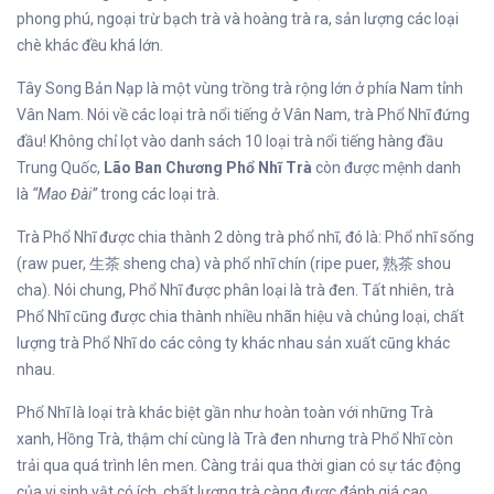
phong phú, ngoại trừ bạch trà và hoàng trà ra, sản lượng các loại
chè khác đều khá lớn.
Tây Song Bản Nạp là một vùng trồng trà rộng lớn ở phía Nam tỉnh
Vân Nam. Nói về các loại trà nổi tiếng ở Vân Nam, trà Phổ Nhĩ đứng
đầu! Không chỉ lọt vào danh sách 10 loại trà nổi tiếng hàng đầu
Trung Quốc,
Lão Ban Chương Phổ Nhĩ Trà
còn được mệnh danh
là
“Mao Đài”
trong các loại trà.
Trà Phổ Nhĩ được chia thành 2 dòng trà phổ nhĩ, đó là: Phổ nhĩ sống
(raw puer, 生茶 sheng cha) và phổ nhĩ chín (ripe puer, 熟茶 shou
cha). Nói chung, Phổ Nhĩ được phân loại là trà đen. Tất nhiên, trà
Phổ Nhĩ cũng được chia thành nhiều nhãn hiệu và chủng loại, chất
lượng trà Phổ Nhĩ do các công ty khác nhau sản xuất cũng khác
nhau.
Phổ Nhĩ là loại trà khác biệt gần như hoàn toàn với những Trà
xanh, Hồng Trà, thậm chí cùng là Trà đen nhưng trà Phổ Nhĩ còn
trải qua quá trình lên men. Càng trải qua thời gian có sự tác động
của vi sinh vật có ích, chất lượng trà càng được đánh giá cao.